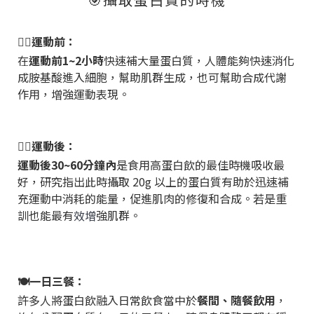
🚶‍♂️運動前：
在
運動前
1~2
小時
快速補大量蛋白質，人體能夠快速消化
成胺基酸進入細胞，幫助肌群生成，也可幫助合成代謝
作用，增強運動表現。
🏋️‍♀️運動後：
運動後
30~60
分鐘內
是食用高蛋白飲的最佳時機吸收最
好，研究指出此時攝取
20g
以上的蛋白質有助於迅速補
充運動中消耗的能量，促進肌肉的修復和合成。若是重
訓也能最有
效增
強肌群。
🍽️一日三餐：
許多人將蛋白飲融入日常飲食當中於
餐間、隨餐飲用
，