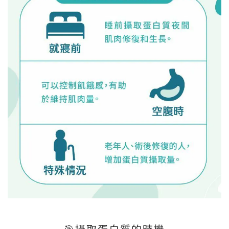
🎯
攝取蛋白質的時機