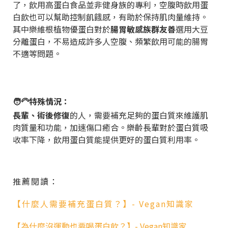
了，飲用高蛋白食品並非健身族的專利，空腹時飲用蛋
白飲也可以幫助控制飢餓感，有助於保持肌肉量維持。
其中樂維根植物優蛋白對於
腸胃敏感族群友善
選用大豆
分離蛋白，不易造成許多人空腹、頻繁飲用可能的腸胃
不適等問題。
🧑‍🦳特殊情況：
長輩、術後修復
的人，需要補充足夠的蛋白質來維護肌
肉質量和功能，加速傷口癒合。樂齡長輩對於蛋白質吸
收率下降，飲用蛋白質能提供更好的蛋白質利用率。
推薦閱讀：
【什麼人需要補充蛋白質？】- Vegan知識家
【為什麼沒運動也要喝蛋白飲？】- Vegan知識家