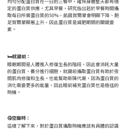
均勻分配蛋白質在一日的三餐中，確保身體整天都有穩
定的蛋白質供應。尤其早餐，研究指出若於早餐時間攝
取每日所需蛋白質的
50%
，飢餓賀爾蒙會明顯下降、飽
足賀爾蒙顯著上升，因此蛋白質是減肥期間的關鍵要
素。
🛏️就寢前：
睡眠期間是人體進入修復生長的階段，因此會消耗大量
的蛋白質、養分進行細胞，
就寢前攝取蛋白質有助於夜
間肌肉修復和生長。也能幫助新陳代謝，因為蛋白質的
消化需要更多的能量，因此睡前補充蛋白質也是極佳的
時機。
🤤空腹時：
這樣了解下來，對於蛋白質攝取時機應該有具體的認識