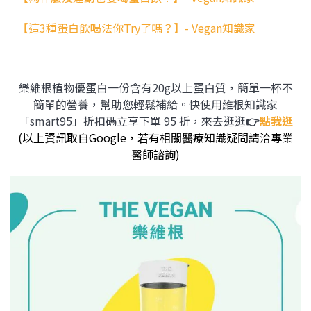
【這3種蛋白飲喝法你Try了嗎？】- Vegan知識家
樂維根植物優蛋白一份含有20g以上蛋白質，簡單一杯不
簡單的營養，幫助您輕鬆補給。快使用維根知識家
「smart95」折扣碼立享下單 95 折，來去逛逛
👉
點我逛
(以上資訊取自Google，若有相關醫療知識疑問請洽專業
醫師諮詢)