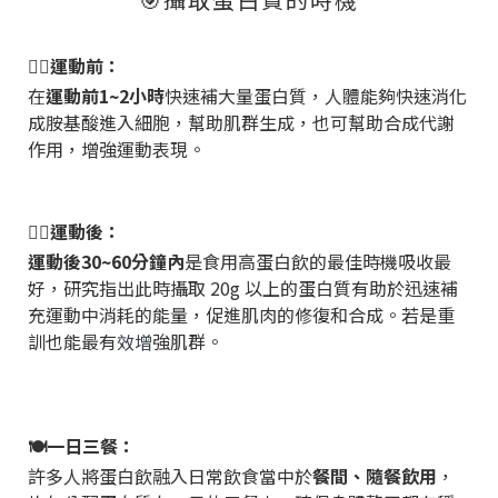
🚶‍♂️運動前：
在
運動前
1~2
小時
快速補大量蛋白質，人體能夠快速消化
成胺基酸進入細胞，幫助肌群生成，也可幫助合成代謝
作用，增強運動表現。
🏋️‍♀️運動後：
運動後
30~60
分鐘內
是食用高蛋白飲的最佳時機吸收最
好，研究指出此時攝取
20g
以上的蛋白質有助於迅速補
充運動中消耗的能量，促進肌肉的修復和合成。若是重
訓也能最有
效增
強肌群。
🍽️一日三餐：
許多人將蛋白飲融入日常飲食當中於
餐間、隨餐飲用
，