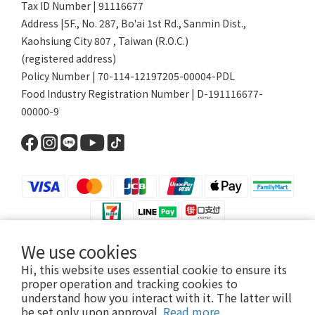
Tax ID Number | 91116677
Address |5F., No. 287, Bo'ai 1st Rd., Sanmin Dist.,
Kaohsiung City 807 , Taiwan (R.O.C.)
(registered address)
Policy Number | 70-114-12197205-00004-PDL
Food Industry Registration Number | D-191116677-
00000-9
We use cookies
$
TWD
English
Hi, this website uses essential cookie to ensure its
proper operation and tracking cookies to
understand how you interact with it. The latter will
be set only upon approval.
Read more