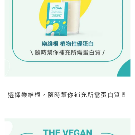
選擇樂維根，隨時幫你補充所需蛋白質🥛