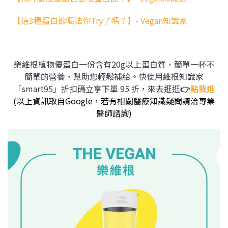
【這3種蛋白飲喝法你Try了嗎？】- Vegan知識家
樂維根植物優蛋白一份含有20g以上蛋白質，簡單一杯不
簡單的營養，幫助您輕鬆補給。快使用維根知識家
「smart95」折扣碼立享下單 95 折，來去逛逛
👉
點我逛
(以上資訊取自Google，若有相關醫療知識疑問請洽專業
醫師諮詢)