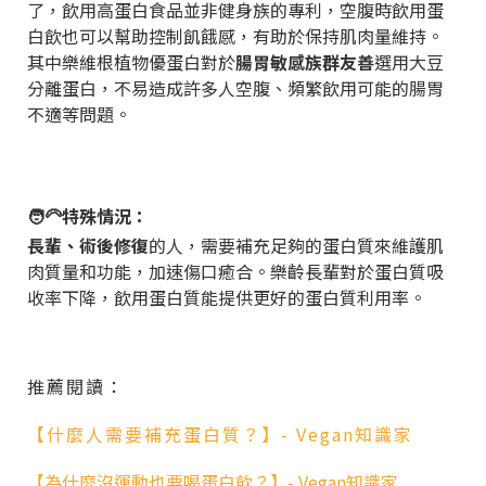
了，飲用高蛋白食品並非健身族的專利，空腹時飲用蛋
白飲也可以幫助控制飢餓感，有助於保持肌肉量維持。
其中樂維根植物優蛋白對於
腸胃敏感族群友善
選用大豆
分離蛋白，不易造成許多人空腹、頻繁飲用可能的腸胃
不適等問題。
🧑‍🦳特殊情況：
長輩、術後修復
的人，需要補充足夠的蛋白質來維護肌
肉質量和功能，加速傷口癒合。樂齡長輩對於蛋白質吸
收率下降，飲用蛋白質能提供更好的蛋白質利用率。
推薦閱讀：
【什麼人需要補充蛋白質？】- Vegan知識家
【為什麼沒運動也要喝蛋白飲？】- Vegan知識家