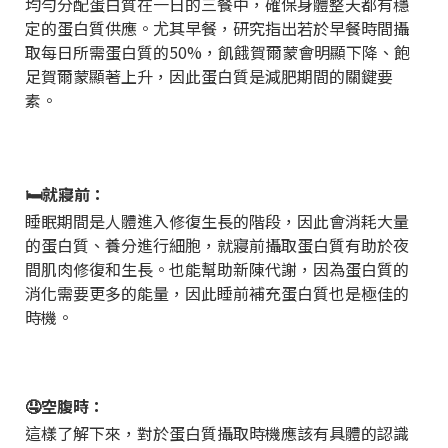
均勻分配蛋白質在一日的三餐中，確保身體整天都有穩
定的蛋白質供應。尤其早餐，研究指出若於早餐時間攝
取每日所需蛋白質的
50%
，飢餓賀爾蒙會明顯下降、飽
足賀爾蒙顯著上升，因此蛋白質是減肥期間的關鍵要
素。
🛏️就寢前：
睡眠期間是人體進入修復生長的階段，因此會消耗大量
的蛋白質、養分進行細胞，
就寢前攝取蛋白質有助於夜
間肌肉修復和生長。也能幫助新陳代謝，因為蛋白質的
消化需要更多的能量，因此睡前補充蛋白質也是極佳的
時機。
🤤空腹時：
這樣了解下來，對於蛋白質攝取時機應該有具體的認識