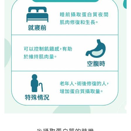
🎯
攝取蛋白質的時機