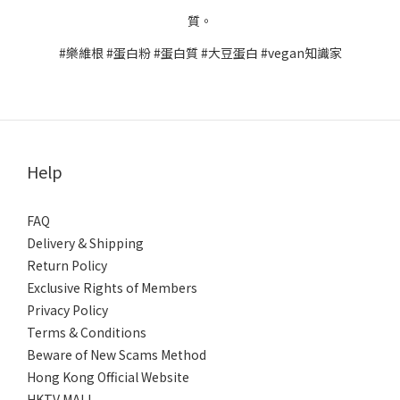
質。
#樂維根 #蛋白粉 #蛋白質 #大豆蛋白 #vegan知識家
Help
FAQ
Delivery & Shipping
Return Policy
Exclusive Rights of Members
Privacy Policy
Terms & Conditions
Beware of New Scams Method
Hong Kong Official Website
HKTV MALL