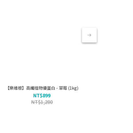
【樂維根】高纖植物優蛋白 - 草莓 (1kg)
【樂維根】純
NT$899
NT$1,280