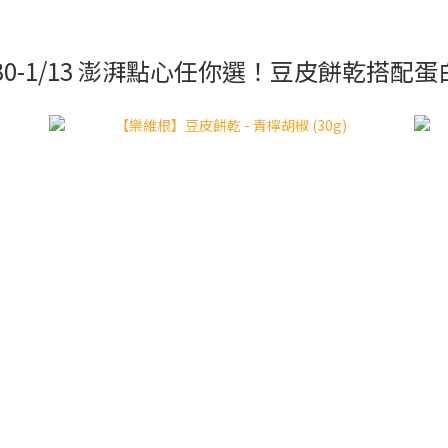
30-1/13 澎湃點心任你選！豆皮餅乾搭配蛋白