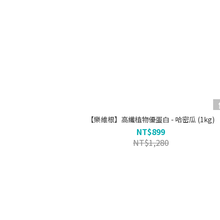
【樂維根】高纖植物優蛋白 - 哈密瓜 (1kg)
NT$899
NT$1,280