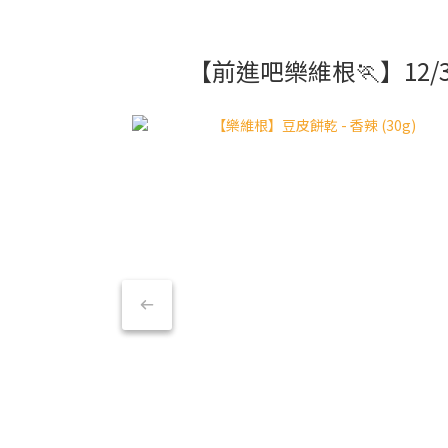
【前進吧樂維根🏃】12/