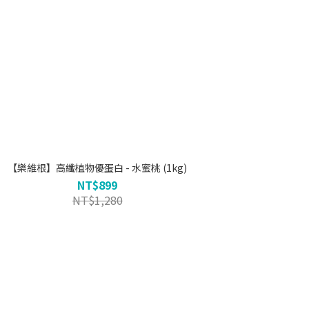
【樂維根】高纖植物優蛋白 - 水蜜桃 (1kg)
NT$899
NT$1,280