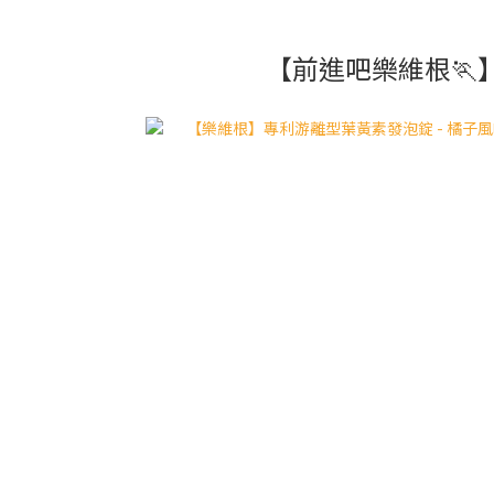
【前進吧樂維根🏃】