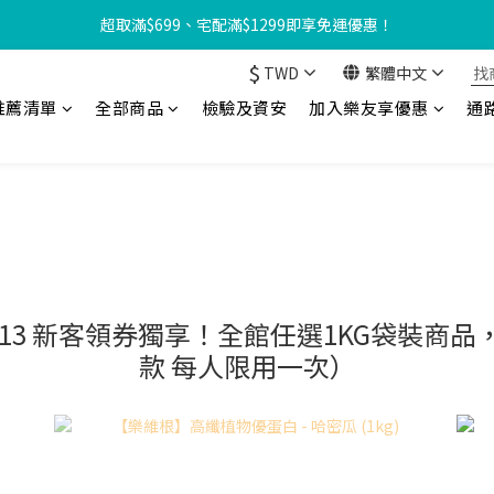
【8月限定⏰】玩遊戲換好禮🎁 豆豆夏令營 等你來報名‼️
超取滿$699、宅配滿$1299即享免運優惠！
$
TWD
繁體中文
友享優惠‼️】現在加入會員立享入會禮金 $100，再享全館消費 2% 購物
推薦清單
全部商品
檢驗及資安
加入樂友享優惠
通
【8月限定⏰】玩遊戲換好禮🎁 豆豆夏令營 等你來報名‼️
-1/13 新客領券獨享！全館任選1KG袋裝
款 每人限用一次）