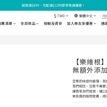
友享優惠‼️】現在加入會員立享入會禮金 $100，再享全館消費 2% 購物
【8月限定⏰】玩遊戲換好禮🎁 豆豆夏令營 等你來報名‼️
$
TWD
繁體中文
【8月限定⏰】玩遊戲換好禮🎁 豆豆夏令營 等你來報名‼️
推薦清單
全部商品
檢驗及資安
加入樂友享優惠
通
【樂維根】
無額外添加糖
豆漿的味道你最懂，我
我們相信，豆漿不需要
讓香氣自然綻放、讓口
無負擔的植物營養，成