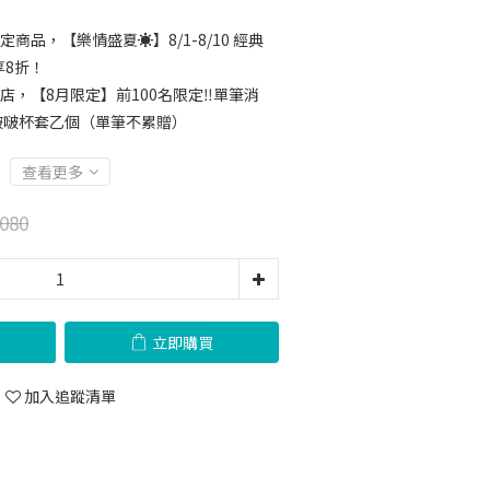
定商品，【樂情盛夏☀️】8/1-8/10 經典
享8折！
店，【8月限定】前100名限定‼️單筆消
邊啵啵杯套乙個（單筆不累贈）
查看更多
080
立即購買
加入追蹤清單