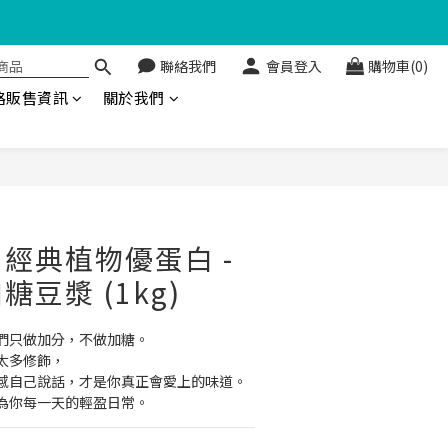
金回饋🤩
聯絡我們
會員登入
購物車(0)
路販售資訊
關於我們
立即購買
經典植物優蛋白 -
豆漿 (1kg)
們只做加分，不做加糖。
太多修飾，
感自己說話，才是你真正會愛上的味道。
為你每一天的輕盈日常。