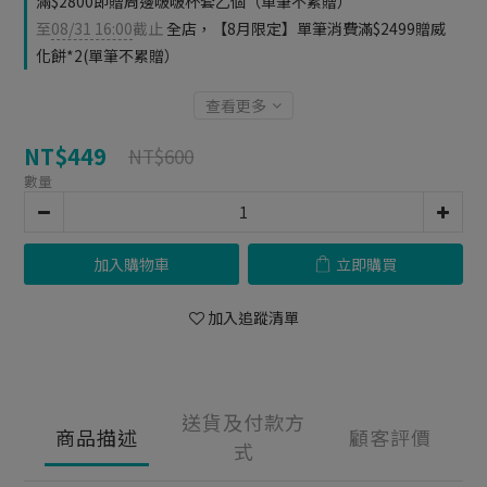
滿$2800即贈周邊啵啵杯套乙個（單筆不累贈）
至
08/31 16:00
截止
全店，【8月限定】單筆消費滿$2499贈威
化餅*2(單筆不累贈）
查看更多
NT$449
NT$600
數量
加入購物車
立即購買
加入追蹤清單
送貨及付款方
商品描述
顧客評價
式