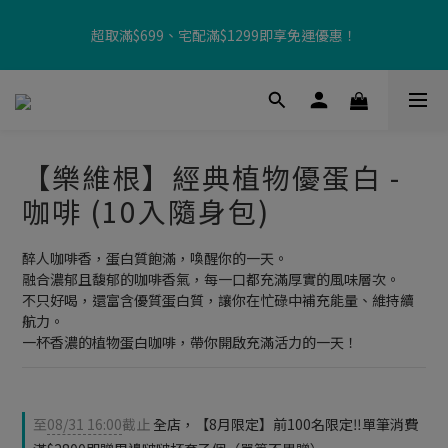
【8月限定⏰】玩遊戲換好禮🎁 豆豆夏令營 等你來報名‼️
超取滿$699、宅配滿$1299即享免運優惠！
【加入樂友享優惠‼️】現在加入會員立享入會禮金 $100，再享全館
消費 2% 購物金回饋🤩
【樂維根】經典植物優蛋白 -
【8月限定⏰】玩遊戲換好禮🎁 豆豆夏令營 等你來報名‼️
咖啡 (10入隨身包)
醉人咖啡香，蛋白質飽滿，喚醒你的一天。
融合濃郁且馥郁的咖啡香氣，每一口都充滿厚實的風味層次。
不只好喝，還富含優質蛋白質，讓你在忙碌中補充能量、維持續
航力。
一杯香濃的植物蛋白咖啡，帶你開啟充滿活力的一天！
至
08/31 16:00
截止
全店，【8月限定】前100名限定‼️單筆消費