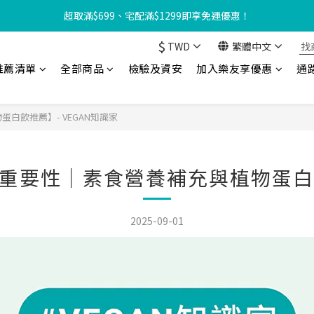
【8月限定⏰】玩遊戲換好禮🎁 豆豆夏令營 等你來報名‼️
超取滿$699、宅配滿$1299即享免運優惠！
$
TWD
繁體中文
友享優惠‼️】現在加入會員立享入會禮金 $100，再享全館消費 2% 購物
推薦清單
全部商品
檢驗及資安
加入樂友享優惠
通
【8月限定⏰】玩遊戲換好禮🎁 豆豆夏令營 等你來報名‼️
白飲推薦】- VEGAN知識家
重要性｜素食營養補充與植物蛋白飲
2025-09-01