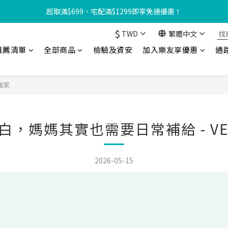
【8月限定⏰】玩遊戲換好禮🎁 豆豆夏令營 等你來報名‼️
超取滿$699、宅配滿$1299即享免運優惠！
$
TWD
繁體中文
友享優惠‼️】現在加入會員立享入會禮金 $100，再享全館消費 2% 購物
推薦清單
全部商品
檢驗及資安
加入樂友享優惠
通
【8月限定⏰】玩遊戲換好禮🎁 豆豆夏令營 等你來報名‼️
識家
白，媽媽其實也需要日常補給 - VE
2026-05-15