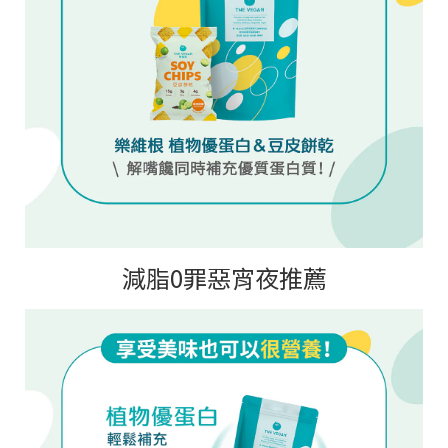
減脂0罪惡宵夜推薦