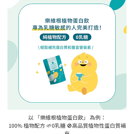
以 「樂維根植物蛋白飲」 為例：
100% 植物配方 🌱0乳糖 🚫高品質植物性蛋白質補
充