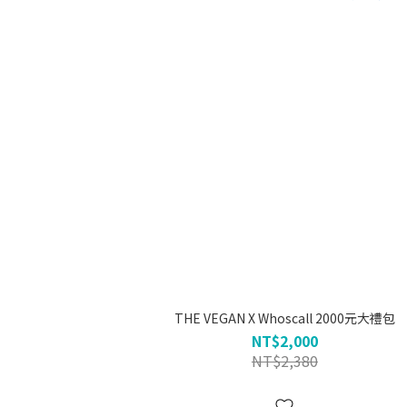
THE VEGAN X Whoscall 2000元大禮包
NT$2,000
NT$2,380