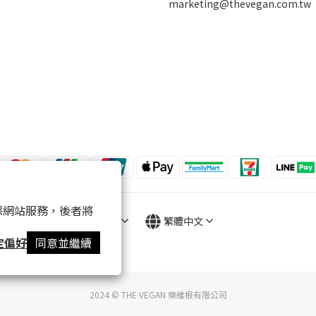
marketing@thevegan.com.tw
 以確保網站服務，後者將
$
TWD
繁體中文
定偏好
同意並繼續
2024 © THE VEGAN 樂維根有限公司