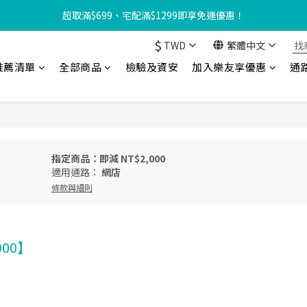
【8月限定⏰】玩遊戲換好禮🎁 豆豆夏令營 等你來報名‼️
超取滿$699、宅配滿$1299即享免運優惠！
$
TWD
繁體中文
友享優惠‼️】現在加入會員立享入會禮金 $100，再享全館消費 2% 購物
推薦清單
全部商品
檢驗及資安
加入樂友享優惠
通
【8月限定⏰】玩遊戲換好禮🎁 豆豆夏令營 等你來報名‼️
指定商品：即減 NT$2,000
適用通路：
網店
條款與細則
000】