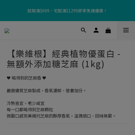
【8月限定⏰】玩遊戲換好禮🎁 豆豆夏令營 等你來報名‼️
超取滿$699、宅配滿$1299即享免運優惠！
【加入樂友享優惠‼️】現在加入會員立享入會禮金 $100，再享全館
消費 2% 購物金回饋🤩
【樂維根】經典植物優蛋白 -
【8月限定⏰】玩遊戲換好禮🎁 豆豆夏令營 等你來報名‼️
無額外添加糖芝麻 (1kg)
🖤 喝得到的芝麻香 🖤 
嚴選優質芝麻製成，香氣濃郁、營養加分。
冷熱皆宜，老少咸宜
每一口都喝得到芝麻顆粒
微甜口感完美襯托芝麻的醇厚香氣，溫潤順口、回味無窮。