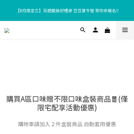
【8月限定⏰】玩遊戲換好禮🎁 豆豆夏令營 等你來報名‼️
【8月限定⏰】玩遊戲換好禮🎁 豆豆夏令營 等你來報名‼️
超取滿$699、宅配滿$1299即享免運優惠！
【加入樂友享優惠‼️】現在加入會員立享入會禮金 $100，再享全館
消費 2% 購物金回饋🤩
【8月限定⏰】玩遊戲換好禮🎁 豆豆夏令營 等你來報名‼️
購買A區口味贈不限口味盒裝商品🧧(僅
限宅配享活動優惠)
購物車請加入２件盒裝商品 自動套用優惠