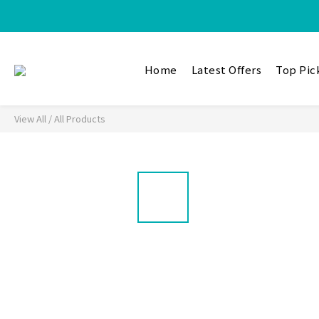
【加入樂
Home
Latest Offers
Top Pic
View All
/
All Products