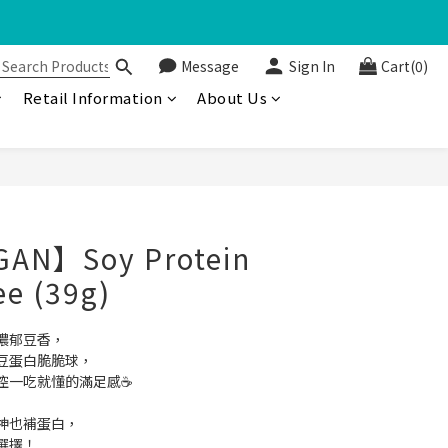
Message
Sign In
Cart(0)
金回饋🤩
Retail Information
About Us
AN】Soy Protein
ee (39g)
濃郁豆香，
豆蛋白脆脆球，
控一吃就懂的滿足感☕️
神也補蛋白，
選擇！