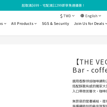
【8月限定⏰】玩遊戲換好禮🎁 豆豆夏令營 等你來報名‼️
超取滿$699、宅配滿$1299即享免運優惠！
$
TWD
English
友享優惠‼️】現在加入會員立享入會禮金 $100，再享全館消費 2% 購物
ks
All Products
SGS & Security
Join Us for Deals
【8月限定⏰】玩遊戲換好禮🎁 豆豆夏令營 等你來報名‼️
【THE VEG
Bar - coff
選用香醇烘焙咖啡調和
搭配酥脆有感的獨家大
入口帶微苦層次，咖啡
無罪惡的營養補給，提
是嘴饞時刻的最佳理智