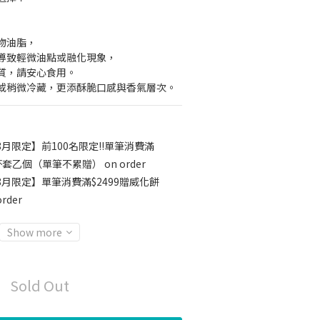
物油脂，
導致輕微油點或融化現象，
質，請安心食用。
或稍微冷藏，更添酥脆口感與香氣層次。
8月限定】前100名限定‼️單筆消費滿
套乙個（單筆不累贈） on order
8月限定】單筆消費滿$2499贈威化餅
rder
Show more
Sold Out