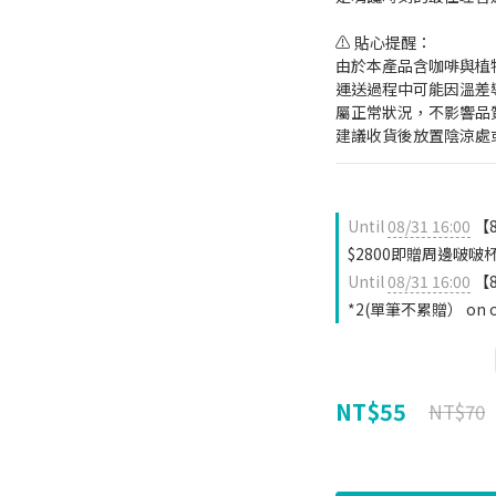
⚠️ 貼心提醒：
由於本產品含咖啡與植
運送過程中可能因溫差
屬正常狀況，不影響品
建議收貨後放置陰涼處
Until
08/31 16:00
【
$2800即贈周邊啵啵杯
Until
08/31 16:00
【
*2(單筆不累贈） on o
NT$55
NT$70