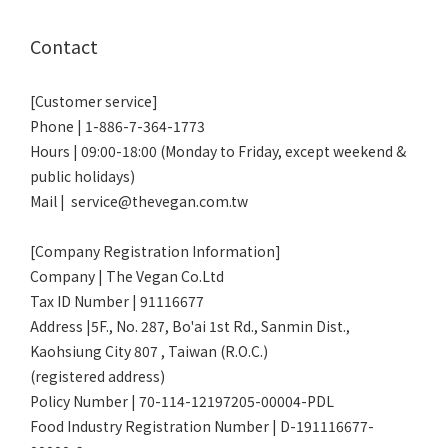
Contact
[Customer service]
Phone | 1-886-7-364-1773
Hours | 09:00-18:00 (Monday to Friday, except weekend &
public holidays)
Mail | service@thevegan.com.tw
[Company Registration Information]
Company | The Vegan Co.Ltd
Tax ID Number | 91116677
Address |5F., No. 287, Bo'ai 1st Rd., Sanmin Dist.,
Kaohsiung City 807 , Taiwan (R.O.C.)
(registered address)
Policy Number | 70-114-12197205-00004-PDL
Food Industry Registration Number | D-191116677-