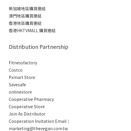
新加坡地區購買連結
澳門地區購買連結
香港地區購買連結
香港HKTVMALL 購買連結
Distribution Partnership
Fitnessfactory
Co
stco
Pxmart Store
Savesafe
onlinestore
Cooperative Pharmacy
Cooperative Store
Join As Distributor
Cooperation Invitation Email｜
marketing@thevegan.com.tw