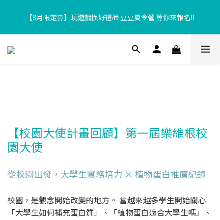
【8月限定⏰】玩遊戲換好禮🎁 豆豆夏令營 等你來報名‼️
【8月限定⏰】玩遊戲換好禮🎁 豆豆夏令營 等你來報名‼️
超取滿$699、宅配滿$1299即享免運優惠！
【加入樂友享優惠‼️】現在加入會員立享入會禮金 $100，再享全館
消費 2% 購物金回饋🤩
【8月限定⏰】玩遊戲換好禮🎁 豆豆夏令營 等你來報名‼️
【校園大使計畫回顧】第一屆樂維根校
園大使
從校園出發，大學生實務培力 × 植物蛋白推廣紀錄
校園，是觀念開始改變的地方。 當越來越多學生開始關心
「大學生如何補充蛋白質」、「植物蛋白適合大學生嗎」、