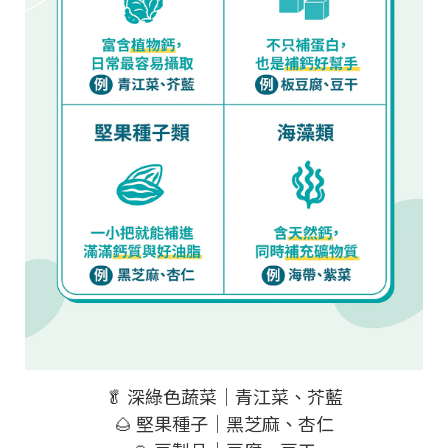
🥬 深綠色蔬菜｜青江菜、芥藍
🌰 堅果種子｜黑芝麻、杏仁