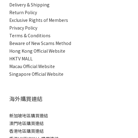
Delivery & Shipping
Return Policy
Exclusive Rights of Members
Privacy Policy
Terms & Conditions
Beware of New Scams Method
Hong Kong Official Website
HKTV MALL
Macau Official Website
Singapore Official Website
海外購買連結
新加坡地區購買連結
澳門地區購買連結
香港地區購買連結