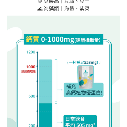
🍲 豆製品｜豆腐、豆干
🌊 海藻類｜海帶、紫菜