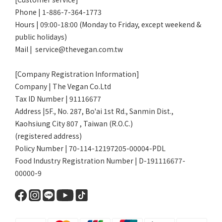
Phone | 1-886-7-364-1773
Hours | 09:00-18:00 (Monday to Friday, except weekend &
public holidays)
Mail | service@thevegan.com.tw
[Company Registration Information]
Company | The Vegan Co.Ltd
Tax ID Number | 91116677
Address |5F., No. 287, Bo'ai 1st Rd., Sanmin Dist.,
Kaohsiung City 807 , Taiwan (R.O.C.)
(registered address)
Policy Number | 70-114-12197205-00004-PDL
Food Industry Registration Number | D-191116677-
00000-9