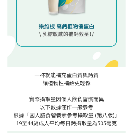
一杯就能補充蛋白質與鈣質
讓植物性補給更輕鬆
實際攝取量因個人飲食習慣而異
以下數據僅作一般參考
根據「國人膳食營養素參考攝取量
(
第八版
)
」
19
至
44
歲成人平均每日鈣攝取量為
505
毫克