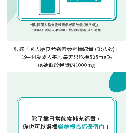
根據「國人膳食營養素參考攝取量
(
第八版
)
」
19–44
歲成人平均每天只吃進
505mg
鈣
遠遠低於建議的
1000mg