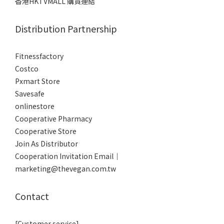
香港HKTVMALL 購買連結
Distribution Partnership
Fitnessfactory
Co
stco
Pxmart Store
Savesafe
onlinestore
Cooperative Pharmacy
Cooperative Store
Join As Distributor
Cooperation Invitation Email｜
marketing@thevegan.com.tw
Contact
[Customer service]