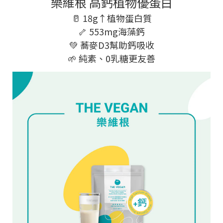
樂維根 高鈣植物優蛋白
🥛 18g↑植物蛋白質
🦴 553mg海藻鈣
💚 蕎麥D3幫助鈣吸收
🌱 純素、0乳糖更友善