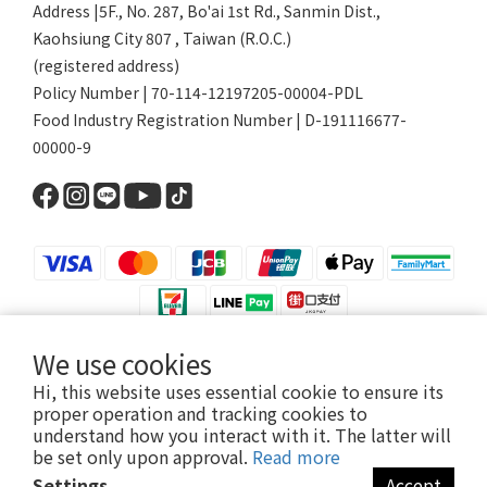
Address |5F., No. 287, Bo'ai 1st Rd., Sanmin Dist.,
Kaohsiung City 807 , Taiwan (R.O.C.)
(registered address)
Policy Number | 70-114-12197205-00004-PDL
Food Industry Registration Number | D-191116677-
00000-9
We use cookies
$
TWD
English
Hi, this website uses essential cookie to ensure its
proper operation and tracking cookies to
understand how you interact with it. The latter will
be set only upon approval.
Read more
Settings
Accept