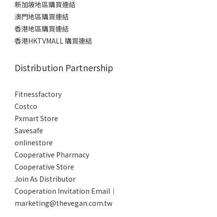
新加坡地區購買連結
澳門地區購買連結
香港地區購買連結
香港HKTVMALL 購買連結
Distribution Partnership
Fitnessfactory
Co
stco
Pxmart Store
Savesafe
onlinestore
Cooperative Pharmacy
Cooperative Store
Join As Distributor
Cooperation Invitation Email｜
marketing@thevegan.com.tw