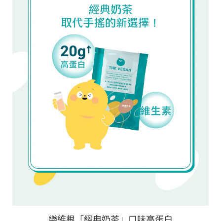
樂維根「經典奶茶」口味高蛋白